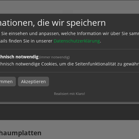
ationen, die wir speichern
 Sie einsehen und anpassen, welche Information wir über Sie sam
ails finden Sie in unserer
Datenschutzerklärung
.
chnisch notwendig
(immer notwendig)
haumplatte, 19 mm
Hartschaumplatte, 3 mm
hnisch notwendige Cookies, um die Seitenfunktionalität zu gewähr
timmen
Akzeptieren
el
zum Artikel
Realisiert mit Klaro!
chaumplatten