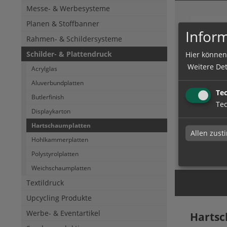
Messe- & Werbesysteme
Planen & Stoffbanner
Inform
Rahmen- & Schildersysteme
Schilder- & Plattendruck
Hier können
Weitere Det
Acrylglas
Aluverbundplatten
Te
Hartsc
Butlerfinish
Tec
Displaykarton
Hartschaumplatten
Allen zus
Hohlkammerplatten
zum Artik
Polystyrolplatten
Weichschaumplatten
Textildruck
Upcycling Produkte
Werbe- & Eventartikel
Harts