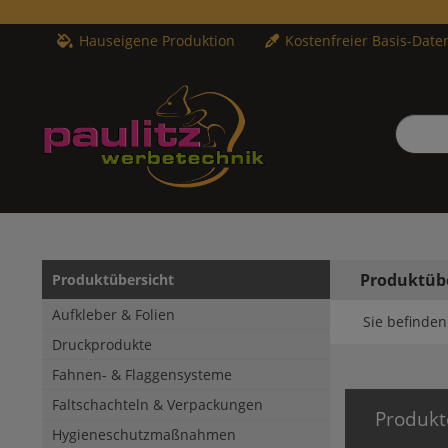
Hauseigene Produktion
Kostenfreier Basis-Date
Produktüb
Produktübersicht
Aufkleber & Folien
Sie befinden 
Druckprodukte
Fahnen- & Flaggensysteme
Faltschachteln & Verpackungen
Produkt
Hygieneschutzmaßnahmen