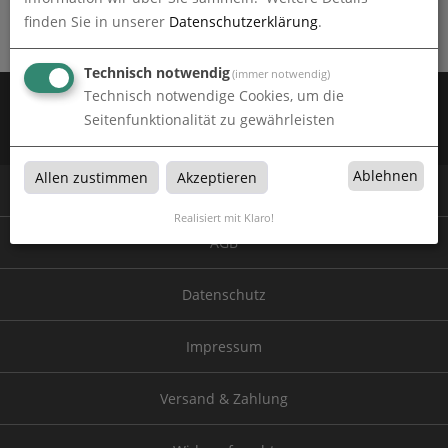
Hildesheim
finden Sie in unserer
Datenschutzerklärung
.
Technisch notwendig
(immer notwendig)
Technisch notwendige Cookies, um die
Zahlen Sie mit:
Seitenfunktionalität zu gewährleisten
Wir versenden mit:
Ablehnen
Allen zustimmen
Akzeptieren
© 2026 by Paulitz Werbetechnik
Realisiert mit Klaro!
AGB
Datenschutz
Impressum
Versand & Zahlung