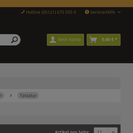
Hotline (05121) 675 555 0
Service/Hilfe
Mein Konto
0,00 € *
n
Tastatur
Artikel pro Seite: