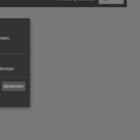
meln.
leisten
Ablehnen