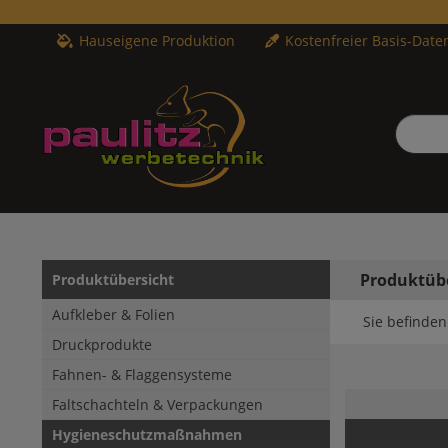
Hauseigene Produktion
Kostenfreier Basis-Date
Produktüb
Produktübersicht
Aufkleber & Folien
Sie befinden 
Druckprodukte
Fahnen- & Flaggensysteme
Faltschachteln & Verpackungen
Hygieneschutzmaßnahmen