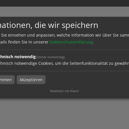
ur
ationen, die wir speichern
ei Paulitz Werbetechnik in Hildesheim
 Sie einsehen und anpassen, welche Information wir über Sie sam
ails finden Sie in unserer
Datenschutzerklärung
.
chnisch notwendig
(immer notwendig)
hnisch notwendige Cookies, um die Seitenfunktionalität zu gewähr
timmen
Akzeptieren
Realisiert mit Klaro!