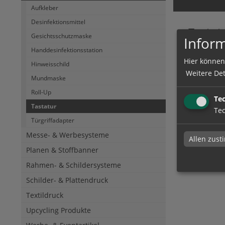
Aufkleber
Desinfektionsmittel
Tastat
Gesichtsschutzmaske
Inform
Tastatur b
Handdesinfektionsstation
Hier können
Hinweisschild
Weitere Det
Mundmaske
Roll-Up
Te
Tastatur
Tec
Türgriffadapter
Messe- & Werbesysteme
Allen zus
Planen & Stoffbanner
Rahmen- & Schildersysteme
Schilder- & Plattendruck
Textildruck
Upcycling Produkte