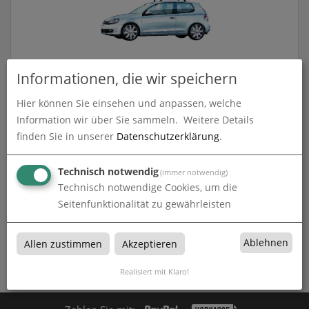
Informationen, die wir speichern
Dachwerbeschild - Promo Drive (fahrbar)
Hier können Sie einsehen und anpassen, welche
Information wir über Sie sammeln.
Weitere Details
zum Artikel
finden Sie in unserer
Datenschutzerklärung
.
Technisch notwendig
(immer notwendig)
Technisch notwendige Cookies, um die
Dachwerbeschilder
Seitenfunktionalität zu gewährleisten
Dachwerbeschilder bei Paulitz Werbetechnik in
Ablehnen
Allen zustimmen
Akzeptieren
Hildesheim
Realisiert mit Klaro!